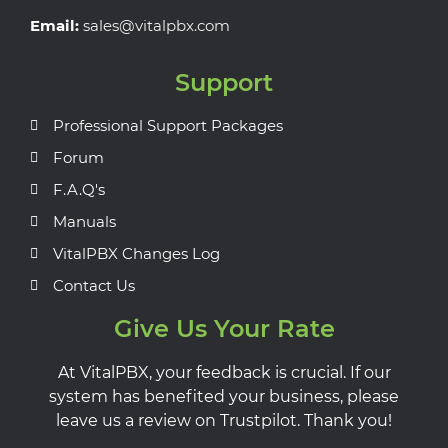
Email:
sales@vitalpbx.com
Support
Professional Support Packages
Forum
F.A.Q's
Manuals
VitalPBX Changes Log
Contact Us
Give Us Your Rate
At VitalPBX, your feedback is crucial. If our
system has benefited your business, please
leave us a review on Trustpilot. Thank you!