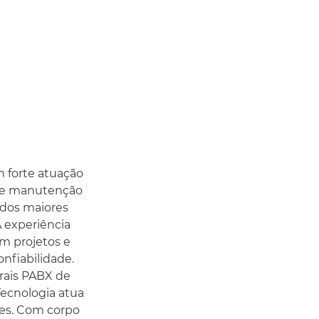
 forte atuação
 de manutenção
 dos maiores
 experiência
m projetos e
onfiabilidade.
rais PABX de
Tecnologia atua
tes. Com corpo