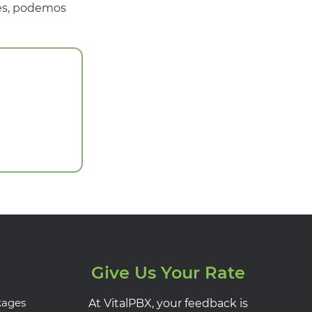
res, podemos
Give Us Your Rate
kages
At VitalPBX, your feedback is