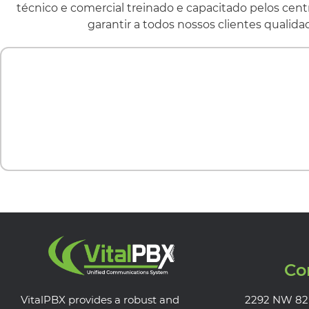
técnico e comercial treinado e capacitado pelos cen
garantir a todos nossos clientes qualida
Co
VitalPBX provides a robust and
2292 NW 82