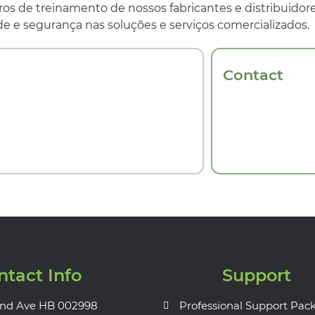
tros de treinamento de nossos fabricantes e distribuido
de e segurança nas soluções e serviços comercializados.
Contact
ntact Info
Support
nd Ave HB 002998
Professional Support Pac