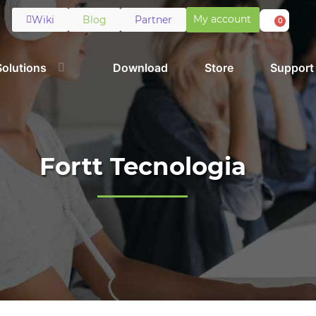
My account
Wiki
Blog
Partner
0
Solutions
Download
Store
Support
Fortt Tecnologia