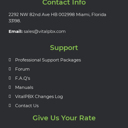
Contact Info
2292 NW 82nd Ave HB 002998 Miami, Florida
33198.
Email:
sales@vitalpbx.com
Support
Professional Support Packages
Forum
F.A.Q's
Manuals
VitalPBX Changes Log
Contact Us
Give Us Your Rate