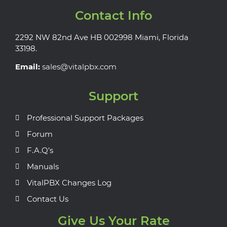
Contact Info
2292 NW 82nd Ave HB 002998 Miami, Florida
33198.
Email:
sales@vitalpbx.com
Support
Professional Support Packages
Forum
F.A.Q's
Manuals
VitalPBX Changes Log
Contact Us
Give Us Your Rate