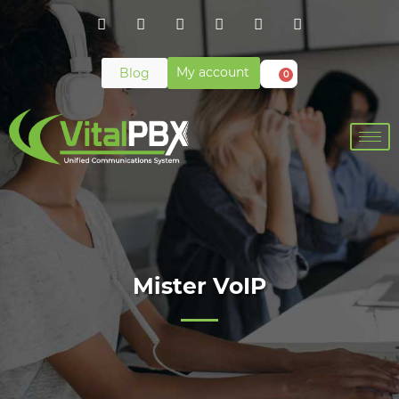
My account
Blog
0
Mister VoIP