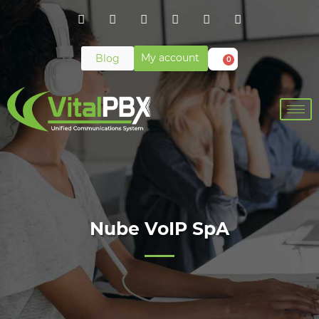
My account
Blog
0
Nube VoIP SpA