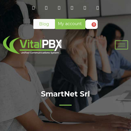
My account
Blog
0
SmartNet Srl