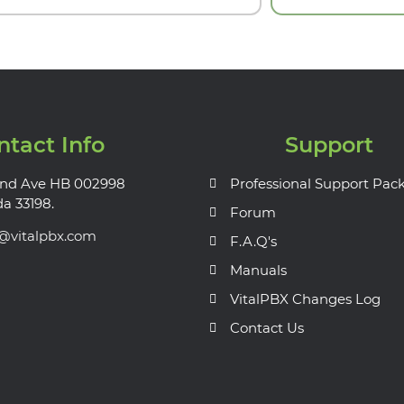
ntact Info
Support
nd Ave HB 002998
Professional Support Pac
da 33198.
Forum
s@vitalpbx.com
F.A.Q's
Manuals
VitalPBX Changes Log
Contact Us