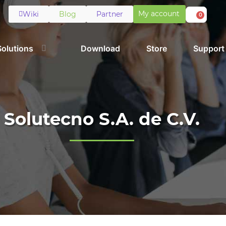
My account
Wiki
Blog
Partner
0
Solutions
Download
Store
Support
Solutecno S.A. de C.V.