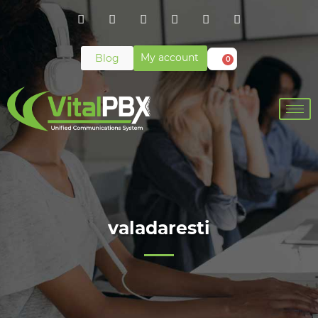
My account
Blog
0
valadaresti